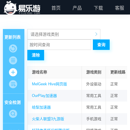
首页
产品
下载
客服
更新列表
游戏名称
游戏类别
更新线路
MelGeek Hive网页版
外设驱动
正常
OurPlay加速器
常用工具
正常
安全检测
给梨加速器
常用工具
正常
火柴人联盟3九游版
手机游戏
正常