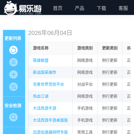
首页
产品
下载
客服
2026年06月04日
更新列表
游戏名称
游戏类别
更新类别
杀
英雄联盟
网络游戏
例行更新
正
新战国英雄传
网络游戏
例行更新
正
完美世界竞技平台
对战平台
例行更新
正
热血江湖
网络游戏
例行更新
正
安全检测
大话西游手游
手机游戏
例行更新
正
大话西游手游桌面版
手机游戏
例行更新
正
迅游加速器网吧专版
常用工具
例行更新
正